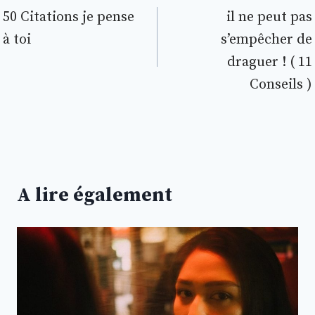
de
50 Citations je pense
il ne peut pas
à toi
s’empêcher de
l’article
draguer ! ( 11
Conseils )
A lire également