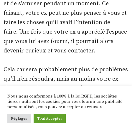
et de s’amuser pendant un moment. Ce
faisant, votre ex peut ne plus penser à vous et
faire les choses qu’il avait l’intention de
faire. Une fois que votre ex a apprécié l’espace
que vous lui avez fourni, il pourrait alors
devenir curieux et vous contacter.
Cela causera probablement plus de problèmes
qu’il n’en résoudra, mais au moins votre ex
s’en sortira de son propre gré.
Nous nous conformons à 100% à la loi RGPD, les sociétés
tierces utilisent les cookies pour vous fournir une publicité
N’oubliez jamais que votre ex ne se sentira pas
personnalisée, vous pouvez accepter ou refuser.
soulagé et n’agira pas toujours avec
Réglages
Tout Accepter
enthousiasme. Lorsque les émotions