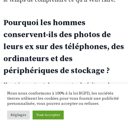
le temps de comprendre ce qu’il veut faire.
Pourquoi les hommes
conservent-ils des photos de
leurs ex sur des téléphones, des
ordinateurs et des
périphériques de stockage ?
Il est important de respecter le fait que les
appareils électroniques des ex sont leur
Nous nous conformons à 100% à la loi RGPD, les sociétés
tierces utilisent les cookies pour vous fournir une publicité
propriété privée et que leurs photos ne
personnalisée, vous pouvez accepter ou refuser.
doivent pas être visionnées sans
Réglages
Tout Accepter
autorisation. Si elles sont vues en secret, cela