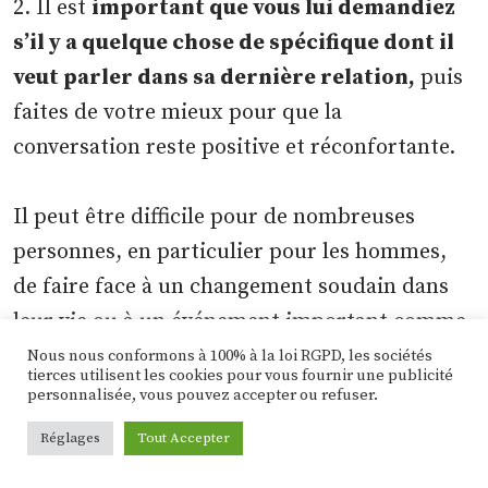
2. Il est
important que vous lui demandiez
s’il y a quelque chose de spécifique dont il
veut parler dans sa dernière relation,
puis
faites de votre mieux pour que la
conversation reste positive et réconfortante.
Il peut être difficile pour de nombreuses
personnes, en particulier pour les hommes,
de faire face à un changement soudain dans
leur vie ou à un événement important comme
une rupture.
Nous nous conformons à 100% à la loi RGPD, les sociétés
tierces utilisent les cookies pour vous fournir une publicité
personnalisée, vous pouvez accepter ou refuser.
3.
Si un homme veut parler de son ex, la
Réglages
Tout Accepter
meilleure chose à faire est de lui laisser