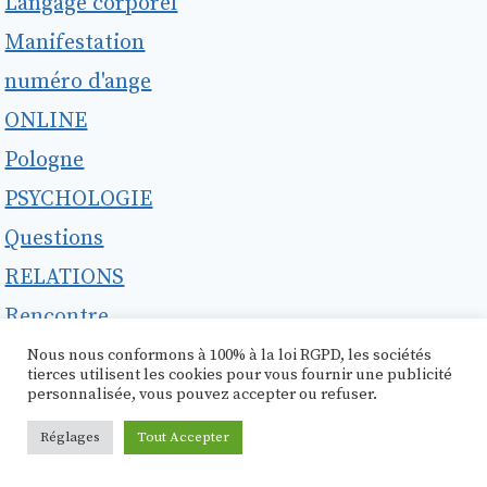
Langage corporel
Manifestation
numéro d'ange
ONLINE
Pologne
PSYCHOLOGIE
Questions
RELATIONS
Rencontre
Réponses
Nous nous conformons à 100% à la loi RGPD, les sociétés
tierces utilisent les cookies pour vous fournir une publicité
rêves
personnalisée, vous pouvez accepter ou refuser.
Rupture
Réglages
Tout Accepter
Saint-Valentin