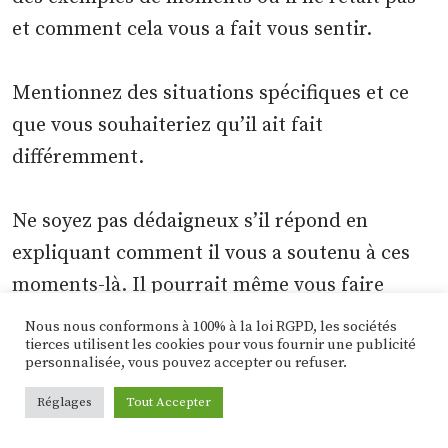
et comment cela vous a fait vous sentir.
Mentionnez des situations spécifiques et ce
que vous souhaiteriez qu’il ait fait
différemment.
Ne soyez pas dédaigneux s’il répond en
expliquant comment il vous a soutenu à ces
moments-là. Il pourrait même vous faire
remarquer qu’il vous montre son soutien
Nous nous conformons à 100% à la loi RGPD, les sociétés
tierces utilisent les cookies pour vous fournir une publicité
d’une manière à laquelle vous n’aviez même
personnalisée, vous pouvez accepter ou refuser.
pas pensé. Dans tous les cas, essayez
Réglages
Tout Accepter
d’expliquer pourquoi vous avez besoin qu’il se
comporte différemment à ces moments-là.